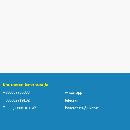
Контактна інформація
+380637735083
whats-app
+380682719182
telegram
kvadrohata@ukr.net
Передзвонити вам?