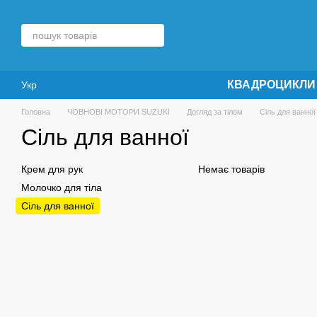
Перейти до основного контенту
КВАДРОЦИКЛИ
Укр
Головна
ЧОВНОВІ МОТОРИ SUZUKI
Догляд за тілом
Сіль для ванної
Сіль для ванної
Крем для рук
Немає товарів
Молочко для тіла
Сіль для ванної