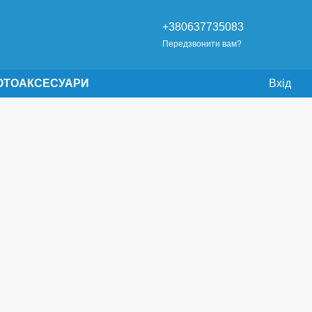
+380637735083
Передзвонити вам?
OTO
АКСЕСУАРИ
Вхід