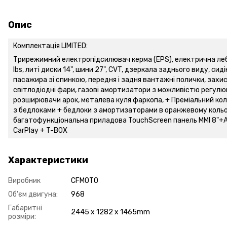
Опис
Комплектація LIMITED:
Трирежимний електропідсилювач керма (EPS), електрична ле
lbs, литі диски 14", шини 27", CVT, дзеркала заднього виду, сид
пасажира зі спинкою, передня і задня вантажні полички, захис
світлодіодні фари, газові амортизатори з можливістю регулю
розширювачи арок, металева куля фаркопа,
+ Преміальний кол
з бедлоками + бедлоки з амортизаторами в оранжевому кольо
багатофункціональна приладова TouchScreen панель MMI 8"+A
CarPlay + T-BOX
Характеристики
Виробник
CFMOTO
Об'єм двигуна:
968
Габаритні
2445 x 1282 x 1465mm
розміри: