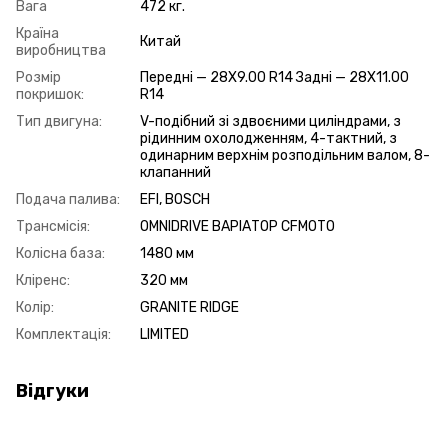
Вага
472 кг.
Країна
Китай
виробництва
Розмір
Передні — 28X9.00 R14 Задні — 28X11.00
покришок:
R14
Тип двигуна:
V-подібний зі здвоєними циліндрами, з
рідинним охолодженням, 4-тактний, з
одинарним верхнім розподільним валом, 8-
клапанний
Подача палива:
EFI, BOSCH
Трансмісія:
OMNIDRIVE ВАРІАТОР CFMOTO
Колісна база:
1480 мм
Кліренс:
320 мм
Колір:
GRANITE RIDGE
Комплектація:
LIMITED
Відгуки