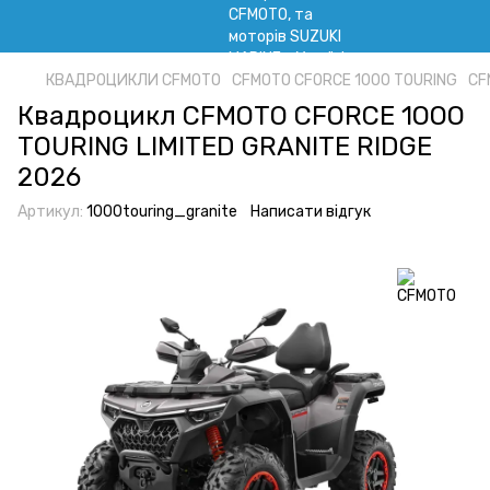
КВАДРОЦИКЛИ CFMOTO
CFMOTO CFORCE 1000 TOURING
CF
Квадроцикл CFMOTO CFORCE 1OOO
TOURING LIMITED GRANITE RIDGE
2026
Артикул:
1000touring_granite
Написати відгук