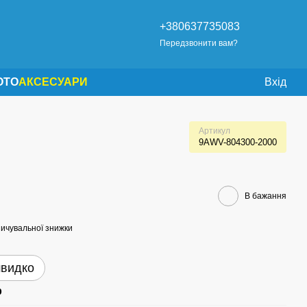
+380637735083
Передзвонити вам?
OTO
АКСЕСУАРИ
Вхід
Артикул
9AWV-804300-2000
В бажання
ичувальної знижки
швидко
р