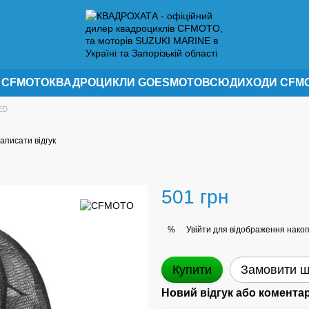
 CFMOTO
КВАДРОЦИКЛИ GOES
МОТОВСЮДИХОДИ CFM
ED
аписати відгук
501 грн
Увійти
для відображення накоп
%
Купити
Замовити 
Новий відгук або комента