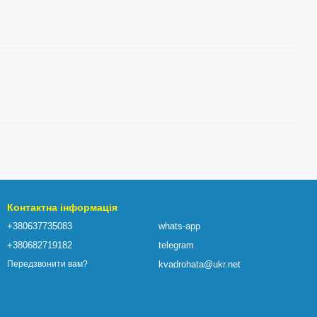
Контактна інформація
+380637735083
whats-app
+380682719182
telegram
kvadrohata@ukr.net
Передзвонити вам?