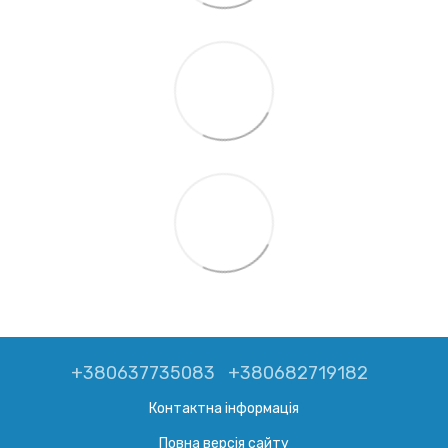
+380637735083
+380682719182
Контактна інформація
Повна версія сайту