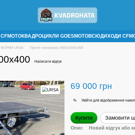
 CFMOTO
КВАДРОЦИКЛИ GOES
МОТОВСЮДИХОДИ CFM
АТФОРМИ URSA
Причіп платформа 4000х2000х400
00х400
Написати відгук
69 000 грн
Увійти
для відображення накоп
%
Купити
Замовити 
Опис
Новий відгук або 