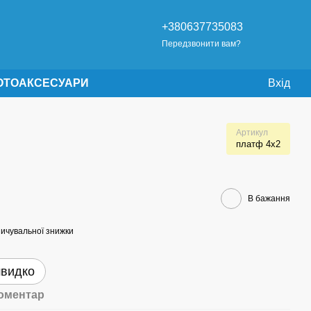
+380637735083
Передзвонити вам?
OTO
АКСЕСУАРИ
Вхід
Артикул
платф 4х2
В бажання
ичувальної знижки
швидко
коментар