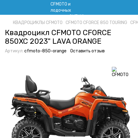
КВАДРОЦИКЛЫ CFMOTO
CFMOTO CFORCE 850 TOURING
CFM
Квадроцикл CFMOTO CFORCE
850XC 2023" LAVA ORANGE
Артикул:
cfmoto-850-orange
Оставить отзыв