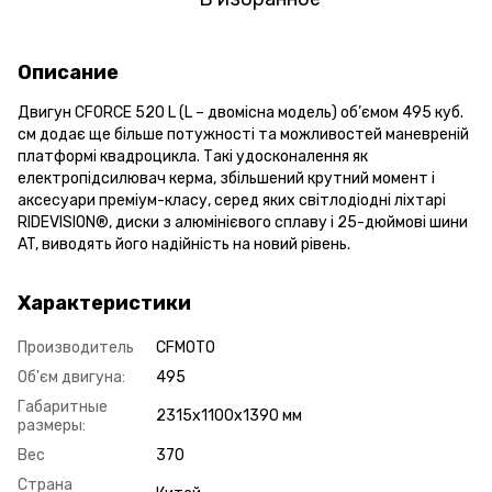
Описание
Двигун CFORCE 520 L (L – двомісна модель) об’ємом 495 куб.
см додає ще більше потужності та можливостей маневреній
платформі квадроцикла. Такі удосконалення як
електропідсилювач керма, збільшений крутний момент і
аксесуари преміум-класу, серед яких світлодіодні ліхтарі
RIDEVISION®, диски з алюмінієвого сплаву і 25-дюймові шини
AT, виводять його надійність на новий рівень.
Характеристики
Производитель
CFMOTO
Об'єм двигуна:
495
Габаритные
2315x1100x1390 мм
размеры:
Вес
370
Страна