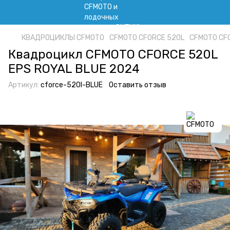
КВАДРОЦИКЛЫ CFMOTO
CFMOTO CFORCE 520L
CFMOTO CF
Квадроцикл CFMOTO CFORCE 520L
EPS ROYAL BLUE 2024
Артикул:
cforce-520l-BLUE
Оставить отзыв