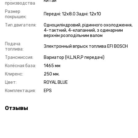
Китай
производства
Размер
Передні: 12х8.0 Задні: 12х10
покрышек:
Тип двигателя:
Одноциліндровий, рідинного охолодження,
4-тактний, 4-клапанний, з одинарним
верхнім розподільним валом
Подача
Электронный впрыск топлива EFI BOSCH
топлива:
Трансмиссия:
Вариатор (H,L,N,R,P передачі)
Колёсная база:
1465 мм
Клиренс:
250 мм.
Цвет:
ROYAL BLUE
Комплектация:
EPS
Отзывы