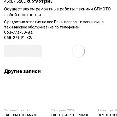
8,999грн.
450L / 520L:
Осуществляем ремонтные работы техники CFMOTO
любой сложности.
С радостью ответим на все Ваши вопросы и запишем на
техническое обслуживание по телефонам:
063-773-50-83;
068-271-91-82;
Другие записи
26 сентября 2025
20 апреля 2024
13 декабря 2
TRUETIMBER KANATI -
ЕКСПЕДИЦІЯ ПЕРШИХ!
CFMOTO CF