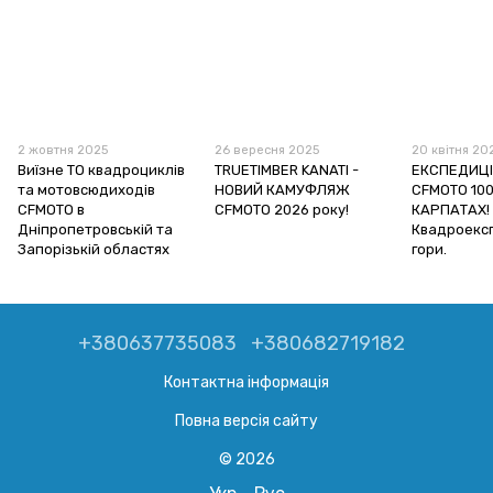
2 жовтня 2025
26 вересня 2025
20 квітня 20
Виїзне ТО квадроциклів
TRUETIMBER KANATI -
ЕКСПЕДИЦІ
та мотовсюдиходів
НОВИЙ КАМУФЛЯЖ
CFMOTO 100
CFMOTO в
CFMOTO 2026 року!
КАРПАТАХ!
Дніпропетровській та
Квадроексп
Запорізькій областях
гори.
+380637735083
+380682719182
Контактна інформація
Повна версія сайту
© 2026